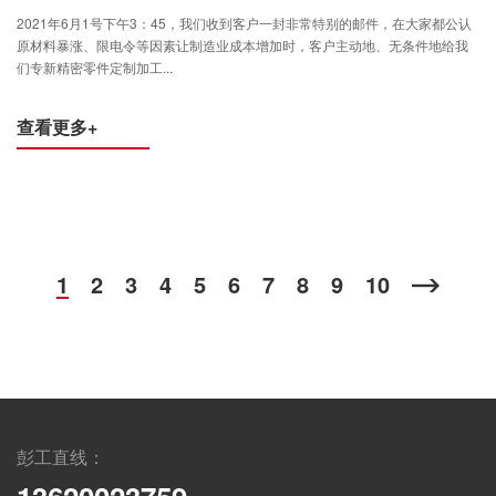
2021年6月1号下午3：45，我们收到客户一封非常特别的邮件，在大家都公认
原材料暴涨、限电令等因素让制造业成本增加时，客户主动地、无条件地给我
们专新精密零件定制加工...
查看更多+
1
2
3
4
5
6
7
8
9
10
彭工直线：